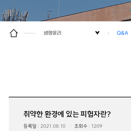
생명윤리
Q&A
연구윤리센터
소개
생명윤리
생명윤
연구진실성
제출서
동물실험윤리
신청 
정보공개 및 제보
법규 및
취약한 환경에 있는 피험자란?
등록일 :
2021.08.10
조회수 :
1209
사이트맵
서식 및