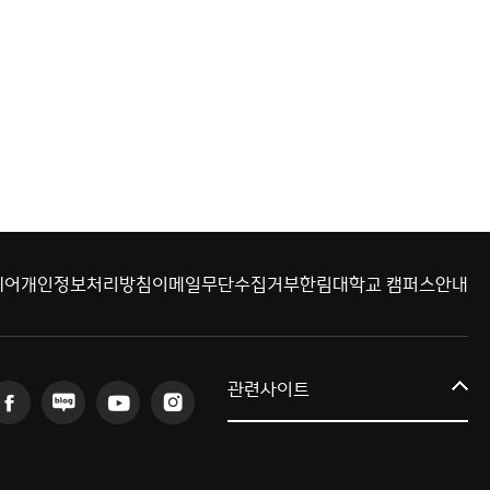
웨어
개인정보처리방침
이메일무단수집거부
한림대학교 캠퍼스안내
커뮤니티교육원
관련사이트
일송아트홀
한림대학교의료원
국제학생증신청