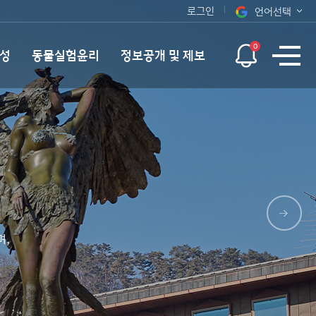
로그인
언어선택
오늘 하루 보지 않기
KOR
0
성
동물실험윤리
정보공개 및 제보
ENG
며,