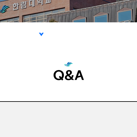
리위원회
Q&A
류
및 처리절차
 규정
 양식